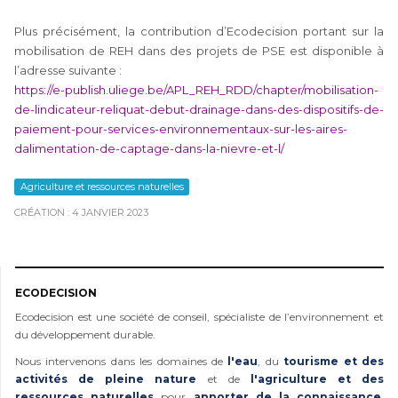
Plus précisément, la contribution d’Ecodecision portant sur la
mobilisation de REH dans des projets de PSE est disponible à
l’adresse suivante :
https://e-publish.uliege.be/APL_REH_RDD/chapter/mobilisation-
de-lindicateur-reliquat-debut-drainage-dans-des-dispositifs-de-
paiement-pour-services-environnementaux-sur-les-aires-
dalimentation-de-captage-dans-la-nievre-et-l/
Agriculture et ressources naturelles
CRÉATION : 4 JANVIER 2023
ECODECISION
Ecodecision est une société de conseil, spécialiste de l’environnement et
du développement durable.
Nous intervenons dans les domaines de
l'eau
, du
tourisme et des
activités de pleine nature
et de
l'agriculture et des
ressources naturelles
pour
apporter de la connaissance
,